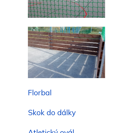
Florbal
Skok do dálky
Atletický ovál